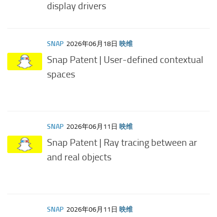
display drivers
SNAP
2026年06月18日
映维
Snap Patent | User-defined contextual
spaces
SNAP
2026年06月11日
映维
Snap Patent | Ray tracing between ar
and real objects
SNAP
2026年06月11日
映维