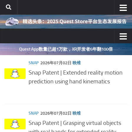
跳至内容
深度分享：AI智能眼镜的现实困境与严峻出路
SNAP
2026年07月02日
映维
Snap Patent | Extended reality motion
prediction using hand kinematics
SNAP
2026年07月02日
映维
Snap Patent | Grasping virtual objects
with real hands for extended reality