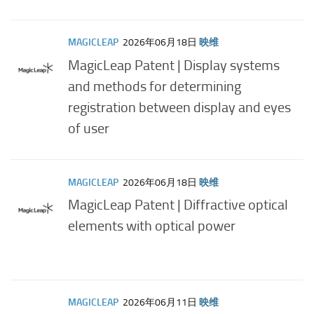
MAGICLEAP
2026年06月18日
映维
MagicLeap Patent | Display systems
and methods for determining
registration between display and eyes
of user
MAGICLEAP
2026年06月18日
映维
MagicLeap Patent | Diffractive optical
elements with optical power
MAGICLEAP
2026年06月11日
映维