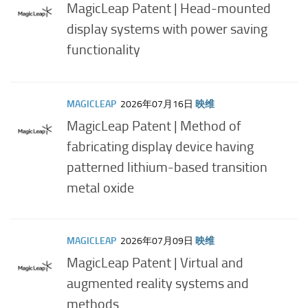
MagicLeap Patent | Head-mounted
display systems with power saving
functionality
MAGICLEAP
2026年07月16日
映维
MagicLeap Patent | Method of
fabricating display device having
patterned lithium-based transition
metal oxide
MAGICLEAP
2026年07月09日
映维
MagicLeap Patent | Virtual and
augmented reality systems and
methods