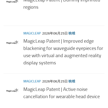
regions
MAGICLEAP
2026年06月25日
映维
MagicLeap Patent | Improved edge
blackening for waveguide eyepieces for
use with virtual and augmented reality
display systems
MAGICLEAP
2026年06月25日
映维
MagicLeap Patent | Active noise
cancellation for wearable head device