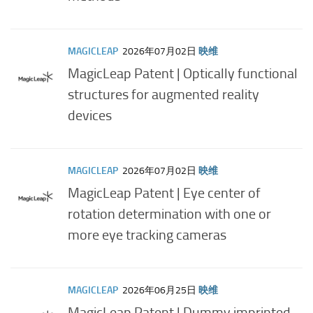
MAGICLEAP
2026年07月02日
映维
MagicLeap Patent | Optically functional
structures for augmented reality
devices
MAGICLEAP
2026年07月02日
映维
MagicLeap Patent | Eye center of
rotation determination with one or
more eye tracking cameras
MAGICLEAP
2026年06月25日
映维
MagicLeap Patent | Dummy imprinted