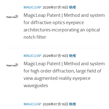
MAGICLEAP
2026年07月16日
映维
MagicLeap Patent | Method and system
for diffractive optics eyepiece
architectures incorporating an optical
notch filter
MAGICLEAP
2026年07月16日
映维
MagicLeap Patent | Method and system
for high order diffraction, large field of
view augmented reality eyepiece
waveguides
MAGICLEAP
2026年07月16日
映维