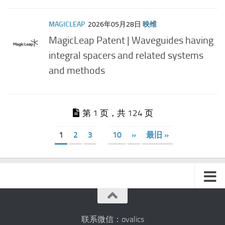
MAGICLEAP
2026年05月28日
映维
MagicLeap Patent | Waveguides having
integral spacers and related systems
and methods
第 1 页，共 124 页
1
2
3
10
»
最旧 »
联系微信：ovalics