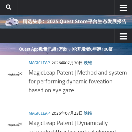
跳至内容
Quest App数量已超1万款，XR开发者6年翻100倍
MAGICLEAP
2026年07月30日
映维
MagicLeap Patent | Method and system
for performing dynamic foveation
based on eye gaze
MAGICLEAP
2026年07月23日
映维
MagicLeap Patent | Dynamically
actuable diffractive optical element