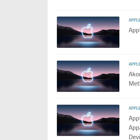
APPL
App
APPL
Akon
Met
APPL
App
Appa
Devi