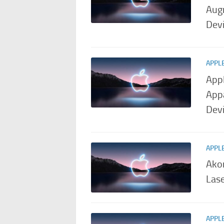
Augm
Dev
APPL
App
Appa
Devi
APPL
Akon
Las
APPL