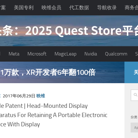
方案
美国专利
映维会员
代工数据
导航收录
商务
l
Meta
Microsoft
MagicLeap
Nvidia
Qualcomm
S
能眼镜的现实困境与严峻出路
关
搜
E
2017年06月29日
映维
索
le Patent | Head-Mounted Display
ratus For Retaining A Portable Electronic
分类
ce With Display
分
类