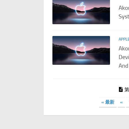
Akon
Sys
APPL
Ako
Devi
And
第
« 最新
«