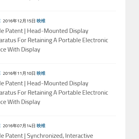
E
2016年12月15日
映维
le Patent | Head-Mounted Display
ratus For Retaining A Portable Electronic
ce With Display
E
2016年11月10日
映维
le Patent | Head-Mounted Display
ratus For Retaining A Portable Electronic
ce With Display
E
2016年07月14日
映维
e Patent | Synchronized, Interactive