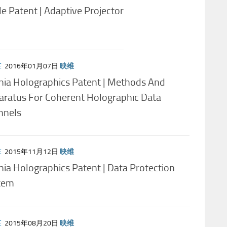
e Patent | Adaptive Projector
E
2016年01月07日
映维
nia Holographics Patent | Methods And
aratus For Coherent Holographic Data
nnels
E
2015年11月12日
映维
ia Holographics Patent | Data Protection
tem
E
2015年08月20日
映维