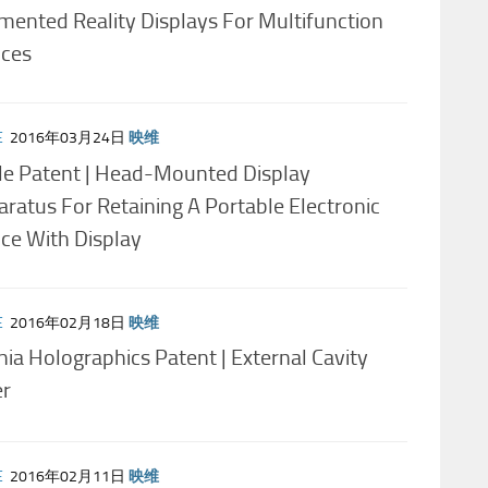
ented Reality Displays For Multifunction
ices
E
2016年03月24日
映维
le Patent | Head-Mounted Display
ratus For Retaining A Portable Electronic
ce With Display
E
2016年02月18日
映维
ia Holographics Patent | External Cavity
er
E
2016年02月11日
映维