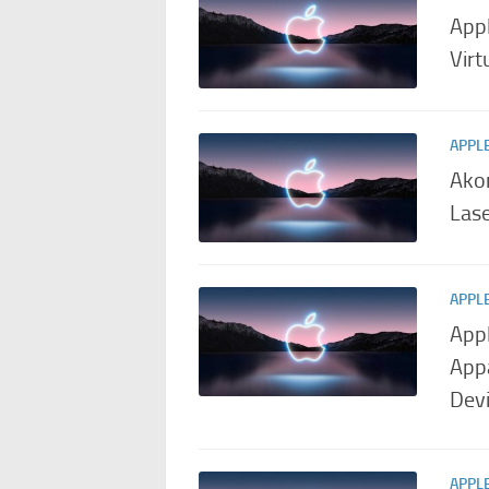
Appl
Virt
APPL
Akon
Las
APPL
App
Appa
Devi
APPL