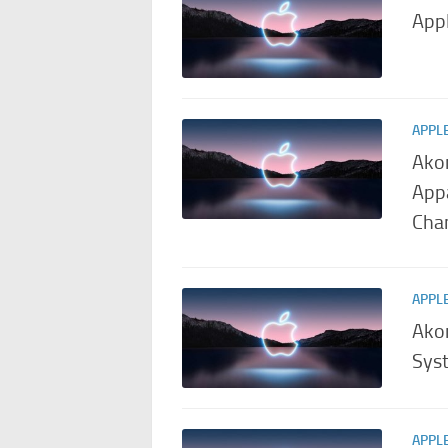
Appl
APPL
Ako
App
Cha
APPL
Akon
Sys
APPL