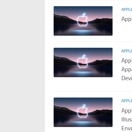
APPL
Appl
APPL
App
Appa
Devi
APPL
Appl
Illu
Env