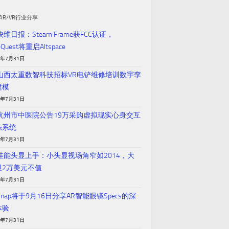
AR/VR行业分享
映维日报：Steam Frame获FCC认证，
eQuest将重启Altspace
6年7月31日
 山西太重数智科技招标VR电铲维修培训数宇孪
建模
6年7月31日
 杭州市中医院公告19万采购虚拟现实心身交互
练系统
6年7月31日
 佳能头显上手：小头显视场角窄如2014，大
显2万美元不值
6年7月31日
Snap将于9月16日分享AR智能眼镜Specs的深
体验
6年7月31日