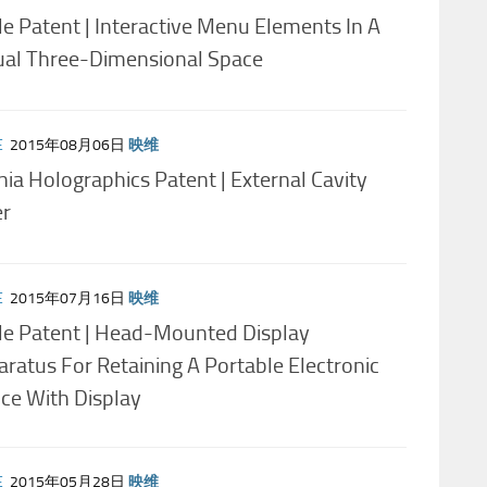
e Patent | Interactive Menu Elements In A
ual Three-Dimensional Space
E
2015年08月06日
映维
ia Holographics Patent | External Cavity
er
E
2015年07月16日
映维
le Patent | Head-Mounted Display
ratus For Retaining A Portable Electronic
ce With Display
E
2015年05月28日
映维