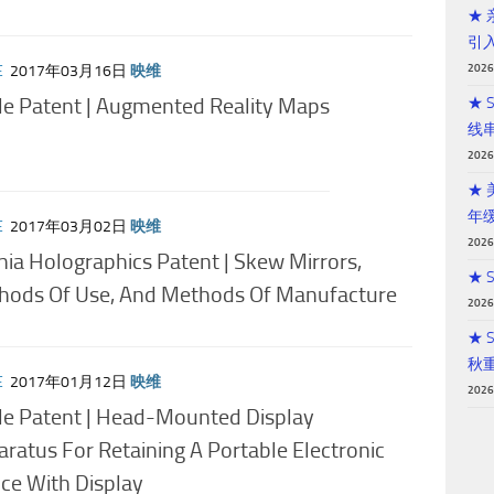
★
引
202
E
2017年03月16日
映维
le Patent | Augmented Reality Maps
★ 
线
202
★
年
E
2017年03月02日
映维
202
ia Holographics Patent | Skew Mirrors,
★ 
hods Of Use, And Methods Of Manufacture
202
★ 
秋
E
2017年01月12日
映维
202
le Patent | Head-Mounted Display
ratus For Retaining A Portable Electronic
ce With Display