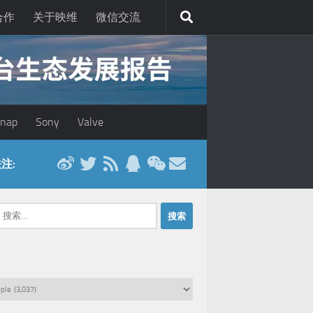
合作
关于映维
微信交流
nap
Sony
Valve
注:
：