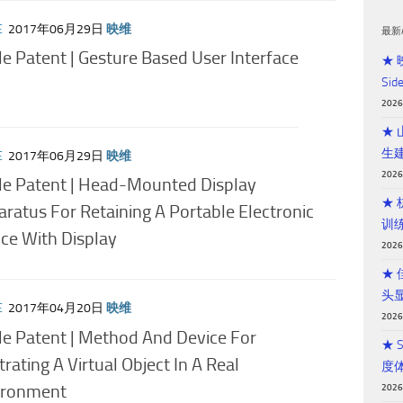
E
2017年06月29日
映维
最新
e Patent | Gesture Based User Interface
★ 
Sid
202
★
生
E
2017年06月29日
映维
202
le Patent | Head-Mounted Display
★
ratus For Retaining A Portable Electronic
训
ce With Display
202
★
头
E
2017年04月20日
映维
202
e Patent | Method And Device For
★ 
strating A Virtual Object In A Real
度
ironment
202