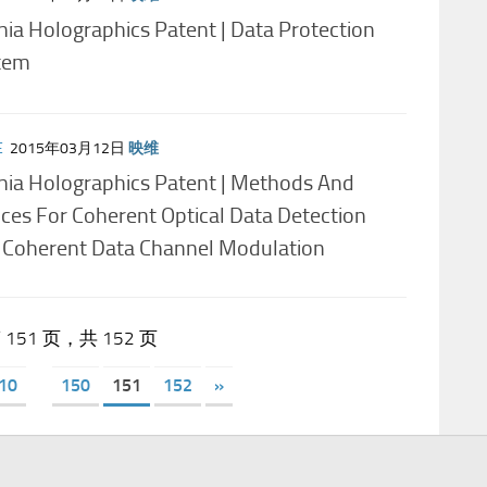
ia Holographics Patent | Data Protection
tem
E
2015年03月12日
映维
nia Holographics Patent | Methods And
ces For Coherent Optical Data Detection
 Coherent Data Channel Modulation
 151 页，共 152 页
10
150
151
152
»