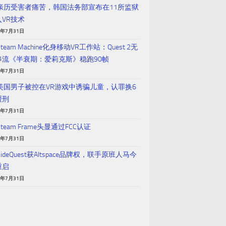
 亲历受害者痛苦，韩国法务部宣布在11所监狱
入VR技术
6年7月31日
Steam Machine化身移动VR工作站：Quest 2无
串流《半衰期：爱莉克斯》稳跑90帧
6年7月31日
 美国男子被控在VR游戏中诱骗儿童，认罪换6
缓刑
6年7月31日
Steam Frame头显通过FCC认证
6年7月31日
SideQuest获Altspace品牌权，联手原班人马今
重启
6年7月31日